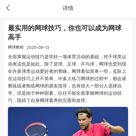
详情
最实用的网球技巧，你也可以成为网球
高手
网球教程
2020-09-13
全面掌握运动技巧是学好一项体育活动的基础，对于球类运
动来说也是如此。除了篮球、足球、乒乓球，网球也受到现
在许多球类运动爱好者的青睐。网球看似简单一些，实际上
在运动技巧上并不简单。许多人练习网球的过程中，都会请
教练或者熟练网球的朋友指导，也有很大一部分人选择自
学。但是由于种种因素，往往不能全面掌握网球的运动技
巧，阻碍了自身网球素养的完善和发挥。