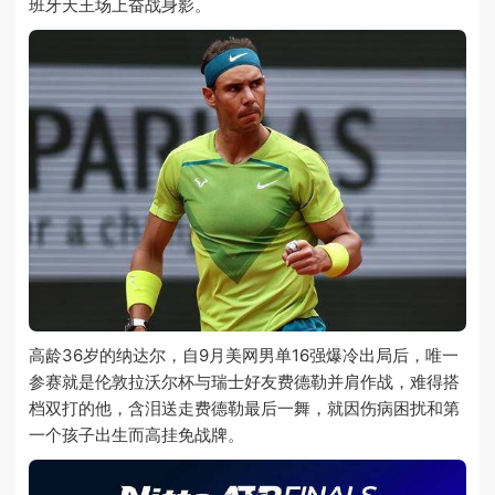
班牙天王场上奋战身影。
高龄36岁的纳达尔，自9月美网男单16强爆冷出局后，唯一
参赛就是伦敦拉沃尔杯与瑞士好友费德勒并肩作战，难得搭
档双打的他，含泪送走费德勒最后一舞，就因伤病困扰和第
一个孩子出生而高挂免战牌。