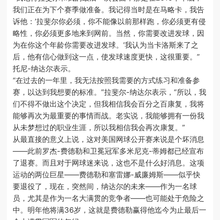
我们正在为下个赛季做准备。我记得当时是在马略卡，我告
诉他：’拉斐尔你必须，你不能像以前那样跑，你必须更有侵
略性，你必须更多地来到网前。当然，你需要改进发球，因
为在你这个年龄你需要改进发球。’我认为当卡洛斯来了之
后，他有信心做到这一点，使发球速度更快，这很重要。”
托尼-纳达尔表示。
“在过去的一年里，我无法按照我需要的方式练习和准备参
赛，以达到我想要的标准。”拉斐尔-纳达尔表示，“所以，我
们不得不做出这个决定，但我相信我会百分之百康复，我将
能够再次为最重要的事情而战。老实说，我能够拥有一份我
从未梦想过的职业生涯，所以我相信我会再次康复。”
从最直接的意义上说，这对美国网球公开赛来说是个坏消息
——此前罗杰-费德勒和卫冕冠军多米尼克-蒂姆都已经宣布
了退赛。而且对于网球迷来说，这也不是什么好消息。这项
运动的两位巨星——费德勒和塞雷娜-威廉姆斯——似乎快
要退役了，现在，突然间，纳达尔的未来——作为一名球
员，尤其是作为一名大满贯的竞争者——也可能处于危险之
中。明年他将满36岁，这就是费德勒赢得他迄今为止最后一