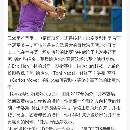
虽然困难重重，但是西班牙人还是捧起了巴塞罗那和罗马两
个冠军奖杯，可惜的是在自己最大的目标法国网球公开赛
上，他在半决赛一场史诗般的比赛当中输给了老对手诺瓦
克-德约科维奇，赛后纳达尔也直言这场比赛让他很受伤。
在Eric Han主持的最新一期播客中，纳达尔的叔叔、此前的
长期教练托尼-纳达尔（Toni Nadal）解释了卡洛斯-莫亚
（Carlos Moya）的到来如何帮助拉斐尔提高了他的比赛水
平。
“我与拉斐尔有着私人关系，因此2017年的分手并不容易。
然而随着纳达尔年龄的增长，他需要一个新的方向和新的计
划。卡洛斯-莫亚和弗朗西斯科-罗伊格正是为此而来，并扭
转了局面。随着年龄的增长，他不得不减少跑步部分并打出
更聪明的网球。”托尼-纳达尔表示。
“我记得拉斐尔和我的最后一次会面，那是在2016年年底，