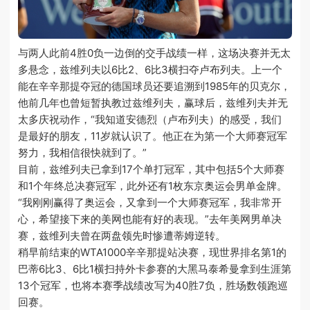
与两人此前4胜0负一边倒的交手战绩一样，这场决赛并无太
多悬念，兹维列夫以6比2、6比3横扫夺卢布列夫。上一个
能在辛辛那提夺冠的德国球员还要追溯到1985年的贝克尔，
他前几年也曾短暂执教过兹维列夫，赢球后，兹维列夫并无
太多庆祝动作，“我知道安德烈（卢布列夫）的感受，我们
是最好的朋友，11岁就认识了。他正在为第一个大师赛冠军
努力，我相信很快就到了。”
目前，兹维列夫已拿到17个单打冠军，其中包括5个大师赛
和1个年终总决赛冠军，此外还有1枚东京奥运会男单金牌。
“我刚刚赢得了奥运会，又拿到一个大师赛冠军，我非常开
心，希望接下来的美网也能有好的表现。”去年美网男单决
赛，兹维列夫曾在两盘领先时惨遭蒂姆逆转。
稍早前结束的WTA1000辛辛那提站决赛，现世界排名第1的
巴蒂6比3、6比1横扫持外卡参赛的大黑马泰希曼拿到生涯第
13个冠军，也将本赛季战绩改写为40胜7负，胜场数领跑巡
回赛。