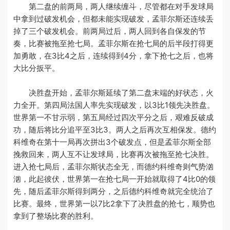
第二盘的前两局，两人继续缠斗，尽管都在对手发球局
中拿到过破发机会，但都未能实现破发，孟菲尔斯还连续丢
掉了三个破发机会。前两局过后，两人回到各自保发的节
奏，比赛被拖至抢七局。孟菲尔斯在抢七局的后半段打得更
加勇敢，在3比4之后，连续得到4分，拿下抢七之后，也将
大比分扳平。
决胜盘开始，孟菲尔斯延续了第二盘末端的好状态，火
力全开。第四局法国人率先实现破发，以3比1领先决胜盘。
世界第一不甘示弱，第五局经过四次平分之后，艰难反破成
功，随后将比分追平至3比3。两人之后再次互相保发。德约
科维奇在第十一局再次拼出3个破发点，但是孟菲尔斯全部
挽救回来，两人互不让发球局，比赛再次被拖至抢七决胜。
进入抢七局后，孟菲尔斯状态全无，而德约科维奇则气势汹
汹，此起彼伏，世界第一在抢七局一开始就取得了4比0的领
先，随后孟菲尔斯得到两分，之后德约科维奇就完全统治了
比赛。最终，世界第一以7比2拿下了决胜盘的抢七，顺势也
拿到了整场比赛的胜利。