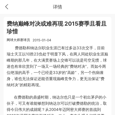
详情
费纳巅峰对决或难再现 2015赛季且看且
珍惜
网球大师赛球员
2015-01-04
费德勒和纳达尔职业生涯已有过多达33次交手，目前
瑞士天王以10胜23负处于明显下风，在两人同处职业生涯巅
峰期的那几年，在大满贯赛场上交锋可以说是司空见惯，球
迷也有幸欣赏到了一场又一场经典的“费纳对决”。而如今两
位绝顶的高手，一个已经是33岁的“高龄”，另一个伤病缠
身，谁也无法保证还能否重现巅峰竞争力，更无法保证“费
纳对决”的精彩再现。
在费德勒的鼎盛时期，纳达尔也只是一个初出茅庐的小
伙子，可又有谁能够想到纳达尔可以打破费德勒的统治，取
得今日伟大的成就呢？从2004年迈阿密大师赛的首战到