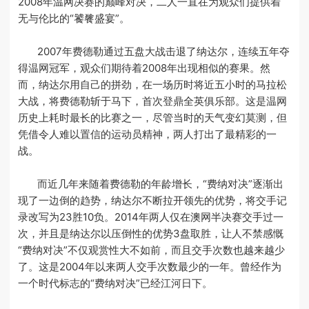
2008年温网决赛的巅峰对决，二人一直在为观众们提供着
无与伦比的“饕餮盛宴”。
2007年费德勒通过五盘大战击退了纳达尔，连续五年夺
得温网冠军，观众们期待着2008年出现相似的赛果。然
而，纳达尔用自己的拼劲，在一场历时将近五小时的马拉松
大战，将费德勒斩于马下，首次登鼎全英俱乐部。这是温网
历史上耗时最长的比赛之一，尽管当时的天气变幻莫测，但
凭借令人难以置信的运动员精神，两人打出了最精彩的一
战。
而近几年来随着费德勒的年龄增长，“费纳对决”逐渐出
现了一边倒的趋势，纳达尔不断拉开领先的优势，将交手记
录改写为23胜10负。2014年两人仅在澳网半决赛交手过一
次，并且是纳达尔以压倒性的优势3盘取胜，让人不禁感慨
“费纳对决”不仅观赏性大不如前，而且交手次数也越来越少
了。这是2004年以来两人交手次数最少的一年。曾经作为
一个时代标志的“费纳对决”已经江河日下。