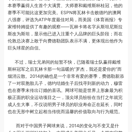
本赛季赢得人生首个大满贯、大师赛和戴维斯杯桂冠，他的
赛季不可能比这更加完美。ESPN将瓦林卡击败德约的澳网
八强赛，评选为ATP年度最佳对局，而美国《体育画报》专
家维特姆提供了有趣的观察——瓦林卡将名字从斯坦尼斯拉
斯改为斯坦，显示他已进入注重个人品牌的巨头阶段；而在
伦敦总决赛上敢于向费德勒团队表示不满，更体现出他作为
巨头球星的自信。
不过，瑞士兄弟间的短暂不快，已随着瑞士队赢得戴维
斯杯冠军之后瓦林卡那一句温暖的“罗杰，我还是爱你的”而
烟消云散。2014的确也是一个非常有爱的赛季，费德勒新添
了一对双胞胎儿子，德约结婚生子后找寻到新的动力，穆雷
也在赛季末传出订婚的喜讯。网球可能是世界上形象最为积
极正面的职业运动项目之一，顶尖球员纷纷在当打之年就完
成人生大事，不仅说明男子球员的职业寿命正在延长，同时
也在无形中树立起相当传统而温馨的价值取向与行为规范。
而对于中国男子网球来说，2014的变化与不变又是什