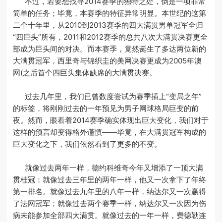
不过，若要想找寻2014赛季的独特之处，倒是一项非常
简单的任务；毕竟，本赛季的特征异常明显。本世纪的这第
二个十年里，从2010到2013赛季的四大满贯男单冠军全归
“四巨头”所有，2011和2012赛季的总共八次大满贯决赛更全
部成为巨头间的对决。而本赛季，竟然诞生了多达两位新的
大满贯冠军，西里奇与锦织圭的美网决赛更成为2005年澳
网(之后首个四巨头集体缺席的大满贯决赛。
过去几年里，我们已曾数度尝试为赛季插上“变局之年”
的标签，将刚刚过去的一年预见为男子网球格局巨变的前
夜。然而，眼看着2014赛季确实体现出巨大变化，我们对于
这样的预言却变得格外谨慎——毕竟，在大满贯冠军构成的
巨大变化之下，我们依然看到了更多的不变。
就像过去两年一样，德约科维奇今年又增添了一顶大满
贯桂冠；就像过去三年里的两年一样，他又一次拿下了年终
第一排名。就像过去九年里的八年一样，纳达尔又一次赢得
了法网冠军；就像过去两个赛季一样，纳达尔又一次因为伤
病未能参加全部四大满贯。就像过去的一年一样，费德勒连