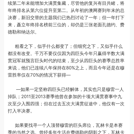
续第二年未能增加大满贯集藏，尽管他的复兴有目共睹，将
年终排名从第六位提升至第二。从年初的澳网赛到年末的总
决赛，新旧交替的主题我们已热烈讨论了一年；但一年打下
来，矗立年终排名榜前三位的，却仍是三张老面孔德约、费
德勒和纳达尔。
粗看之下，似乎什么都变了；但细究之下，又似乎什么
都没有改变。千万不要仅仅因为四巨头今年只赢得半数大满
贯冠军就预言巨头时代的结束，至少从四巨头的赛季总胜率
来说，他们已连续八年保持在80%之上，而且今年还是在穆
雷胜率仅在70%的情况下获得—
—如果一定坚称四巨头已经解体，其实也只是穆雷一人
掉队；2011至2013赛季他曾在参加的十项大满贯赛事中九
次至少入围四强；但在过去五次大满贯征途中，他仅有一次
打入半决赛。
如果要找寻一个人顶替穆雷的巨头席位，瓦林卡是本赛
季的当然之选。曾经多年生活在费德勒的阴影之下，瓦林卡