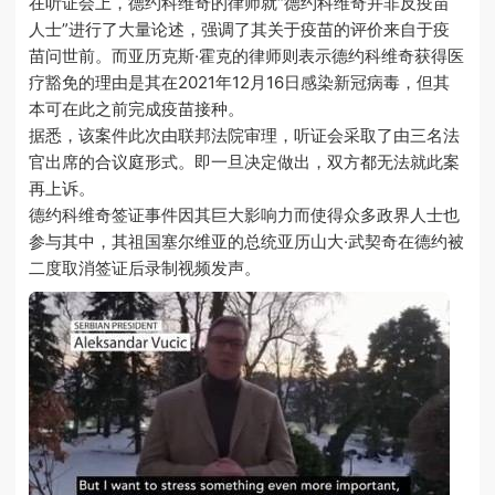
在听证会上，德约科维奇的律师就“德约科维奇并非反疫苗
人士”进行了大量论述，强调了其关于疫苗的评价来自于疫
苗问世前。而亚历克斯·霍克的律师则表示德约科维奇获得医
疗豁免的理由是其在2021年12月16日感染新冠病毒，但其
本可在此之前完成疫苗接种。
据悉，该案件此次由联邦法院审理，听证会采取了由三名法
官出席的合议庭形式。即一旦决定做出，双方都无法就此案
再上诉。
德约科维奇签证事件因其巨大影响力而使得众多政界人士也
参与其中，其祖国塞尔维亚的总统亚历山大·武契奇在德约被
二度取消签证后录制视频发声。