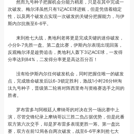
然而九号种子把握机会分能力稍差，只是在其中完成一
次破发。梅尔泽虽然只有1记ACE球进账，但是凭借着稳定
性，以及两个破发点实现一次破发的关键分把握能力，与伊
斯内尔抗衡至6-6平。
来到抢七大战，奥地利老将更是完成关键的迷你破发，
小分9-7先胜一盘。第二盘比赛，伊斯内尔表现出现回落，
反观梅尔泽是趁势追击，奥地利人轰下3记ACE球，一发得
分率达到84%，二发得分率更是高达百分百！
没有给伊斯内尔任何破发机会，同时把握住唯一的破发
点，完成致命破发后以6-3锁定胜利，激战1小时26分钟淘
汰九号种子，晋级第二轮将对阵西里奇与资格赛选手之间的
胜者。
罗布雷多与阿根廷人摩纳哥的对决在另一场比赛中上
演，尽管交锋纪录上摩纳哥以三胜二负占据优势，但是此番
双方第六次交手，却是罗布雷多表现更胜一筹。第一盘比
赛，双方在前12局各自两次破发，战至6-6平来到抢七大