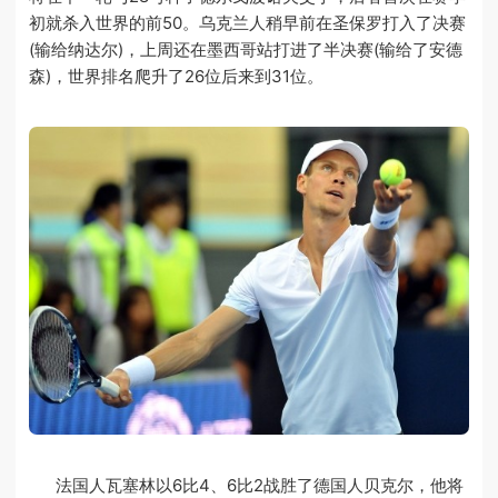
初就杀入世界的前50。乌克兰人稍早前在圣保罗打入了决赛
(输给纳达尔)，上周还在墨西哥站打进了半决赛(输给了安德
森)，世界排名爬升了26位后来到31位。
法国人瓦塞林以6比4、6比2战胜了德国人贝克尔，他将