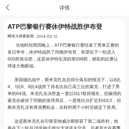
详情
ATP巴黎银行赛休伊特战胜伊布登
网球大师赛新闻
2014-03-12
当地时间周四晚上，ATP巴黎银行赛结束了男单正赛的
首日争夺，休伊特战胜了同胞伊布登，有望在下一轮进入
600胜俱乐部，这是休伊特生涯的第599胜，精彩的比赛让
球迷大饱眼福。
美国德比战中，斯米克扎在总得分落后的情况下，以6比
4、1比6、6比4战胜了排名比自己高三位的索克，打进了男
单的64强。米克扎在决胜盘一度以5比1取得领先，但顽强的
索克在破掉了同胞的发球局后，一度将比分扩近到4比5，但
斯米克扎没有再浪费机会，在耗时两个小时后锁定了胜局。
这是斯米克扎在印第安纳威尔斯斩获了第二场胜利，他
将在下一轮与28号种子德尔戈波诺夫交手，后者首次在赛季