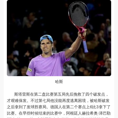
哈斯
斯塔雷斯在第二盘比赛第五局先后挽救了四个破发点，
才艰难保发。不过第七局他没能再度逃离困境，被哈斯破发
之后拿到了发球胜赛局。德国人在第二个赛点上6比3拿下了
比赛。在早些时候结束的比赛中，阿根廷人赫拉希奥·泽巴勒