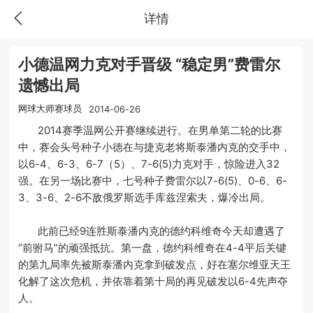
详情
小德温网力克对手晋级 “稳定男”费雷尔
遗憾出局
网球大师赛球员
2014-06-26
2014赛季温网公开赛继续进行。在男单第二轮的比赛
中，赛会头号种子小德在与捷克老将斯泰潘内克的交手中，
以6-4、6-3、6-7（5）、7-6(5)力克对手，惊险进入32
强。在另一场比赛中，七号种子费雷尔以7-6(5)、0-6、6-
3、3-6、2-6不敌俄罗斯选手库兹涅索夫，爆冷出局。
此前已经9连胜斯泰潘内克的德约科维奇今天却遭遇了
“前驸马”的顽强抵抗。第一盘，德约科维奇在4-4平后关键
的第九局率先被斯泰潘内克拿到破发点，好在塞尔维亚天王
化解了这次危机，并依靠着第十局的再见破发以6-4先声夺
人。