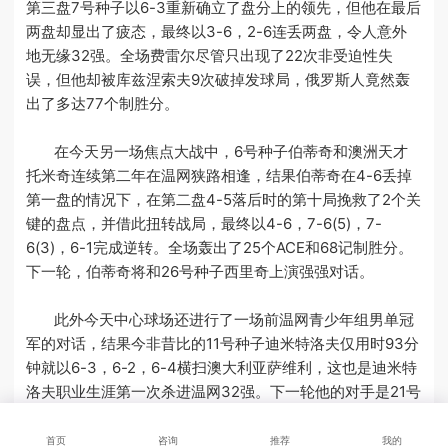
第三盘7号种子以6-3重新确立了盘分上的领先，但他在最后
两盘却显出了疲态，最终以3-6，2-6连丢两盘，令人意外
地无缘32强。全场费雷尔尽管只出现了22次非受迫性失
误，但他却被库兹涅索夫9次破掉发球局，俄罗斯人竟然轰
出了多达77个制胜分。
在今天另一场焦点大战中，6号种子伯蒂奇和澳洲天才
托米奇连续第二年在温网狭路相逢，结果伯蒂奇在4-6丢掉
第一盘的情况下，在第二盘4-5落后时的第十局挽救了2个关
键的盘点，并借此扭转战局，最终以4-6，7-6(5)，7-
6(3)，6-1完成逆转。全场轰出了25个ACE和68记制胜分。
下一轮，伯蒂奇将和26号种子西里奇上演强强对话。
此外今天中心球场还进行了一场前温网青少年组男单冠
军的对话，结果今非昔比的11号种子迪米特洛夫仅用时93分
钟就以6-3，6-2，6-4横扫澳大利亚萨维利，这也是迪米特
洛夫职业生涯第一次杀进温网32强。下一轮他的对手是21号
种子乌克兰妖星多尔戈波洛夫。
首页
咨询
推荐
我的