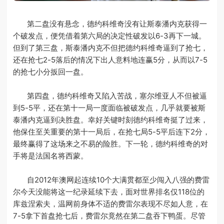
第二盘没有悬念，德约科维奇没有让斯泰潘内克获得一
个破发点，便凭借着第六局的决定性破发以6-3再下一城。
但到了第三盘，斯泰潘内克不但把德约科维奇逼到了抢七，
还在抢七2-5落后的情况下出人意料地连赢5分，从而以7-5
的抢七小分扳回一盘。
第四盘，德约科维奇又陷入苦战，塞尔维亚人不但被逼
到5-5平，还在第十一局一度面临被破发点，几乎就要被斯
泰潘内克逼到决胜盘。幸好关键时刻德约科维奇挺了过来，
他保住至关重要的第十一局后，在抢七局5-5平后连下2分，
最终赢得了这场来之不易的险胜。下一轮，德约科维奇的对
手将是法国名将西蒙。
自2012年澳网起连续10个大满贯都至少闯入八强的费雷
尔今天没能将这一纪录延续下去，面对世界排名仅118位的
库兹涅索夫，温网前身体不适的费雷尔表现不尽如人意，在
7-5拿下首盘抢七后，费雷尔竟然在第二盘吞下鸭蛋。尽管