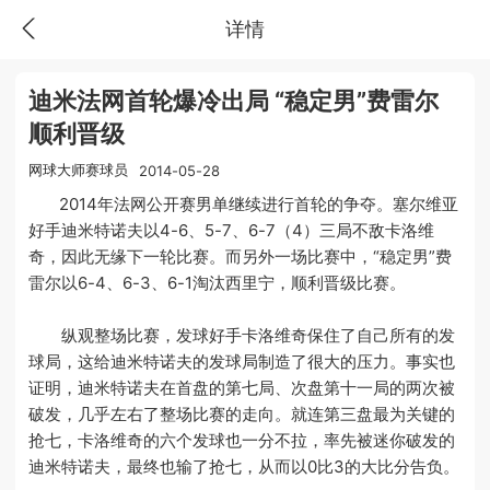
详情
迪米法网首轮爆冷出局 “稳定男”费雷尔
顺利晋级
网球大师赛球员
2014-05-28
2014年法网公开赛男单继续进行首轮的争夺。塞尔维亚
好手迪米特诺夫以4-6、5-7、6-7（4）三局不敌卡洛维
奇，因此无缘下一轮比赛。而另外一场比赛中，“稳定男”费
雷尔以6-4、6-3、6-1淘汰西里宁，顺利晋级比赛。
纵观整场比赛，发球好手卡洛维奇保住了自己所有的发
球局，这给迪米特诺夫的发球局制造了很大的压力。事实也
证明，迪米特诺夫在首盘的第七局、次盘第十一局的两次被
破发，几乎左右了整场比赛的走向。就连第三盘最为关键的
抢七，卡洛维奇的六个发球也一分不拉，率先被迷你破发的
迪米特诺夫，最终也输了抢七，从而以0比3的大比分告负。