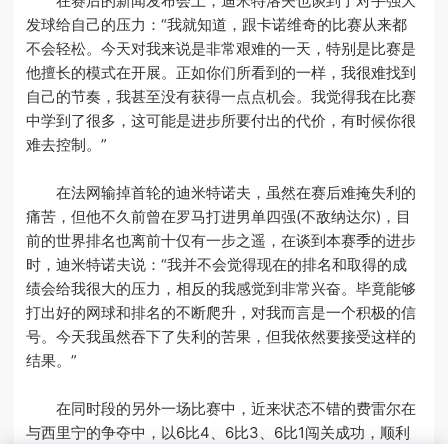
在赛后的新闻发布会上，迪米特洛夫也谈到了对手强大
发球给自己的压力：“我就知道，跟卡诺维奇的比赛从来都
不会轻松。今天对我来说是非常艰难的一天，特别是比赛是
他擅长的模式在开展。正如你们所看到的一样，我很难找到
自己的节奏，我甚至没有获得一点点机会。我觉得我在比赛
中学到了很多，这可能是进步所要付出的代价，有时候你很
难去控制。”
在法网输掉首轮的迪米特诺夫，虽然在赛后难掩失利的
痛苦，但他不久前曾在罗马打进男单四强(不敌纳达尔)，目
前的世界排名也离前十仅有一步之遥，在谈到本赛季的进步
时，迪米特诺夫说：“我并不会觉得现在的排名和取得的成
绩会给我很大的压力，相反的我感觉到非常兴奋。毕竟能够
打出好的网球和排名的不断爬升，对我而言是一个积极的信
号。今天我虽然吞下了失利的苦果，但我依然要接受这样的
结果。”
在同时段的另外一场比赛中，近来状态不错的费雷尔在
与西里宁的争夺中，以6比4、6比3、6比1闯关成功，顺利