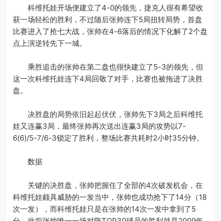
科维托娃开场便建立了4-0的领先，捷克人很有希望收
获一场轻松的胜利，不过随后张帅连下5局扭转局势，首盘
比赛进入了抢七大战，张帅在4-6落后的情况下化解了2个盘
点上演逆转先下一城。
乘胜追击的张帅在第二盘也很快建立了5-3的领先，但
这一次科维托娃连下4局回敬了对手，比赛也被拖进了决胜
盘。
决胜盘的局势依旧起起伏伏，张帅先下3局之后科维托
娃又连赢3局，最终张帅再次送出连赢3局的攻势以7-
6(6)/5-7/6-3锁定了胜利，整场比赛共耗时2小时35分钟。
数据
关键的决胜盘，张帅把握住了全部的4次破发机会，在
科维托娃颇具威胁的一发当中，张帅也成功抢下了14分（18
次一发），而科维托娃只是在张帅的14次一发中拿到了5
分。此前张帅唯一一场对阵TOP30球员的胜利就是2009年