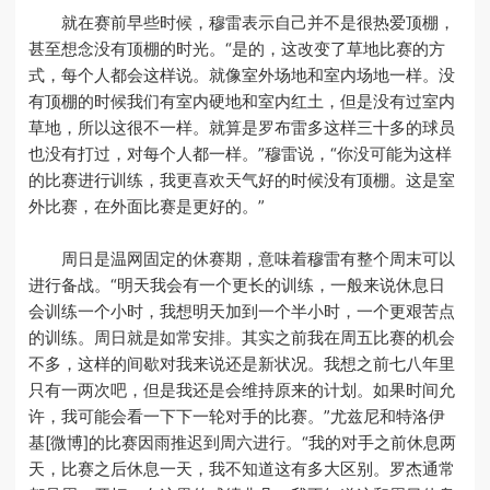
就在赛前早些时候，穆雷表示自己并不是很热爱顶棚，
甚至想念没有顶棚的时光。“是的，这改变了草地比赛的方
式，每个人都会这样说。就像室外场地和室内场地一样。没
有顶棚的时候我们有室内硬地和室内红土，但是没有过室内
草地，所以这很不一样。就算是罗布雷多这样三十多的球员
也没有打过，对每个人都一样。”穆雷说，“你没可能为这样
的比赛进行训练，我更喜欢天气好的时候没有顶棚。这是室
外比赛，在外面比赛是更好的。”
周日是温网固定的休赛期，意味着穆雷有整个周末可以
进行备战。“明天我会有一个更长的训练，一般来说休息日
会训练一个小时，我想明天加到一个半小时，一个更艰苦点
的训练。周日就是如常安排。其实之前我在周五比赛的机会
不多，这样的间歇对我来说还是新状况。我想之前七八年里
只有一两次吧，但是我还是会维持原来的计划。如果时间允
许，我可能会看一下下一轮对手的比赛。”尤兹尼和特洛伊
基[微博]的比赛因雨推迟到周六进行。“我的对手之前休息两
天，比赛之后休息一天，我不知道这有多大区别。罗杰通常