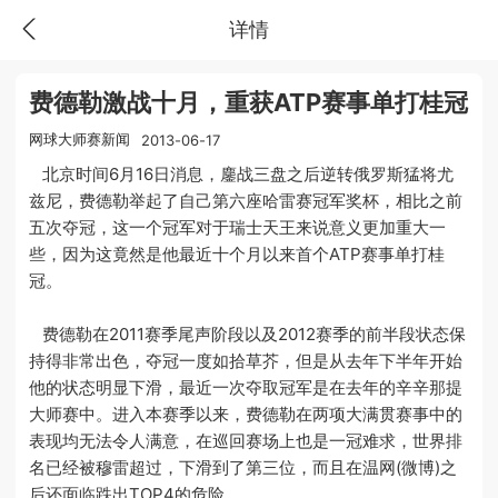
详情
费德勒激战十月，重获ATP赛事单打桂冠
网球大师赛新闻
2013-06-17
北京时间6月16日消息，鏖战三盘之后逆转俄罗斯猛将尤
兹尼，费德勒举起了自己第六座哈雷赛冠军奖杯，相比之前
五次夺冠，这一个冠军对于瑞士天王来说意义更加重大一
些，因为这竟然是他最近十个月以来首个ATP赛事单打桂
冠。
费德勒在2011赛季尾声阶段以及2012赛季的前半段状态保
持得非常出色，夺冠一度如拾草芥，但是从去年下半年开始
他的状态明显下滑，最近一次夺取冠军是在去年的辛辛那提
大师赛中。进入本赛季以来，费德勒在两项大满贯赛事中的
表现均无法令人满意，在巡回赛场上也是一冠难求，世界排
名已经被穆雷超过，下滑到了第三位，而且在温网(微博)之
后还面临跌出TOP4的危险。