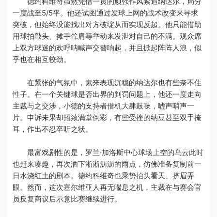
德约科维奇虽然凭借一贯的顽强作风紧追纳达尔，局分
一度战至5/5平。他还试图通过发球上网的战术改变来寻求
突破，但始终没能找出对方破绽从而实现反超。他只能借助
用球拍敲头、摊手耸肩等举动来发泄对自己的不满。观众席
上双方球迷的欢呼呐喊声交替响起，并且掀起阵阵人浪，似
乎也在相互较劲。
在紧张的气氛中，素来表现沉稳的纳达尔也有些奈不住
性子。在一个关键球是否出界的判罚问题上，他还一度走向
主裁与之交涉，小德的支持者借机大肆鼓噪，嘘声哨声一
片。申诉未果却招致满堂倒彩，有些受挫的纳豆甚至双手掩
耳，作出不忍卒听之状。
最富戏剧性的是，罗兰·加洛斯中心球场上空的乌云此时
也赶来凑趣，再次洒下淅淅沥沥的雨点，仿佛准备复制前一
日水浇红土的剧本。德约科维奇也乘势抬头看天、挤眉弄
眼。然而，这次塞尔维亚人再无喘息之机，主裁在与赛会官
员反复商议后示意比赛继续进行。