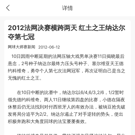
详情
2012法网决赛横跨两天 红土之王纳达尔
夺第七冠
网球大师赛新闻
2012-06-12
10日因雨中断延期的法网压轴大戏男单决赛11日揭晓最后
悬念，2号种子纳达尔最终力压头号种子、塞尔维亚天王德
约科维奇，勇夺个人第七次法网冠军，再次证明自己是当之
无愧的红土之王。
在10日中断的比赛中，纳达尔以6/4,6/3,2/6，1/2暂时
领先德约科维奇。两人11日继续第四盘的比赛，小德在隔夜
休整后仍无法找到对付西班牙人的有效办法，被纳豆抢先破
发将局分追平为2/2。纳达尔遏止了对手逆转的势头，使出
积极奔跑和大角度回球的法宝屡屡奏效。