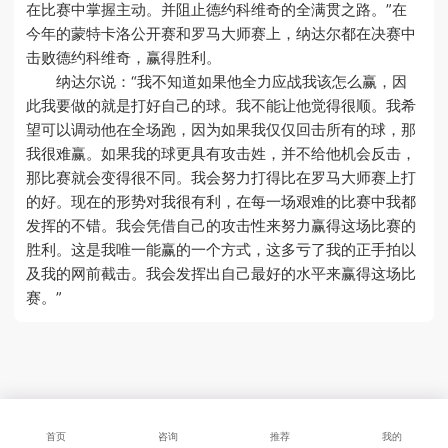
在比赛中掌握主动。并阻止德约科维奇的全满贯之路。”在
今年的蒙特卡洛公开赛和罗马大师赛上，纳达尔都在决赛中
击败德约科维奇，赢得胜利。
纳达尔说：“我不知道如果他全力应战我该怎么赢，因
此我要做的就是打好自己的球。我不能让他觉得很顺。我希
望可以调动他在全场跑，因为如果我仅仅回击所有的球，那
我很难赢。如果我的球更具有攻击姓，并不给他机会反击，
那比赛就会变得很不同。我会努力打得比在罗马大师赛上打
的好。现在的形势对我很有利，在每一场艰难的比赛中我都
发挥的不错。我会凭借自己的攻击性来努力赢得这场比赛的
胜利。这是我唯一能赢的一个方式，这多亏了我的正手拍以
及我的网前截击。我会发挥出自己最好的水平来赢得这场比
赛。”
首页
咨询
推荐
我的