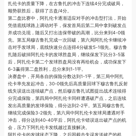
扎伦卡的质量下降，在古鲁扎的冲击下连续4分完成破局，
顺势获胜后，获得了古盘/4分。
第二盘比赛中，阿扎伦卡逐渐适应对手的冲击型打法，开始
凭借底线球路上调动对手，保发首局后第二局中拿到破发点
并成功兑现，随后又打出连保带破的高潮，比分来到4-0领
先。第五局穆古鲁扎完成一次回破，第六局阿扎伦卡继续冲
击对手发球局，底线快速分点连得4分破发5-1领先。穆古鲁
扎随后破掉阿扎伦卡的发球胜盘局，继续保发下比分3-5落
后，阿扎伦卡第二个发球胜盘局没有再给机会，成功保发下
6-3赢得第二盘胜利，总分来到1-1平。
决赛盘中，开局各自的保险分数达到1-1平，第三局中阿扎
伦卡率先发起冲击，30-0领先后高质量回球下穆古鲁扎反射
线失误送出连续破产点，然后穆古鲁扎试图提出战术连续得
分完成保险，第四局中阿扎伦卡同样遭遇破产点，之后连续
发出高质量的发球保险，得分达到2-2平。第五局穆古鲁扎
继续完成保险3-2领先，第六局中阿扎伦卡发球局遭遇对手
冲击，得分达到40-40平后，阿扎伦卡错误送出破产点的机
会，压力下阿扎伦卡发线越过直接解决。
阿扎伦卡的发球状态下降，之后因截击失误发送破产的机