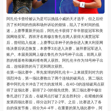
阿扎伦卡曾经被认为是可以挑战小威的天才选手，但之后经
历了长时间的伤病和场外诉讼的烦恼，陷入了长时间的低
迷，上赛季重新开始后，阿扎伦卡获得了辛辛那提冠军和美
国网络亚军。西班牙名将穆古鲁扎在两人获得大满贯冠军
后，曾经陷入低迷，上赛季以非种子的身份进入澳大利亚网
络决赛后状态恢复，本赛季3次进入决赛，迪拜赛冠军进入
账户。本届美国网上穆古鲁扎作为9号种子出战，前两人获
胜的维基奇和佩科维奇两人获胜。阿扎伦卡作为18号种子出
战，连续获胜的马丁尼和两次获胜。
在第一场比赛中，率先发球的阿扎伦卡一上来就受到对方的
强烈冲击，第一场比赛救出了两个连续的破局点，第二场比
赛中阿扎伦卡冲击了对方的发球局，在40-0的连续破局点获
得了这场比赛，获得了2-0的领先优势。第三场比赛中穆古
鲁扎进行了反击，在破局点打破了反击胜利分，在艰难的保
发第四场比赛后，得分达到了2-2平。之后，比赛进入了各
自的保发节奏，得分为4-4平，在重要的第九场比赛中，阿