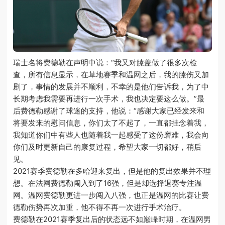
瑞士名将费德勒在声明中说：“我又对膝盖做了很多次检
查，所有信息显示，在草地赛季和温网之后，我的膝伤又加
剧了，事情的发展并不顺利，不幸的是他们告诉我，为了中
长期考虑我需要再进行一次手术，我也决定要这么做。”最
后费德勒感谢了球迷的支持，他说：“感谢大家已经发来和
将要发来的慰问信息，你们太了不起了，一直都挂念着我，
我知道你们中有些人也随着我一起感受了这份磨难，我会向
你们及时更新自己的康复过程，希望大家一切都好，稍后
见。
2021赛季费德勒在多哈迎来复出，但是他的复出效果并不理
想。在法网费德勒闯入到了16强，但是却选择退赛专注温
网。温网费德勒更进一步闯入八强，也正是温网的比赛让费
德勒伤势再次加重，他不得不再一次进行手术治疗。
费德勒在2021赛季复出后的状态远不如巅峰时期，在温网男