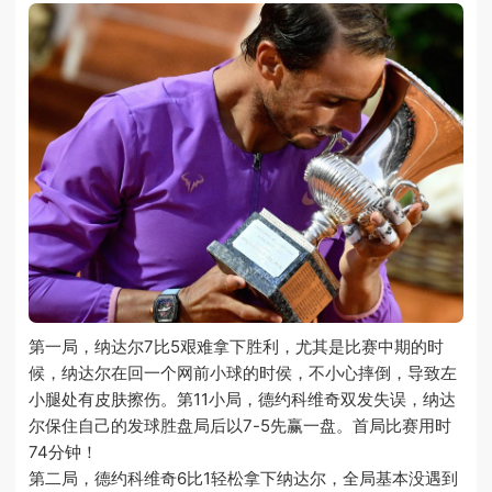
第一局，纳达尔7比5艰难拿下胜利，尤其是比赛中期的时
候，纳达尔在回一个网前小球的时侯，不小心摔倒，导致左
小腿处有皮肤擦伤。第11小局，德约科维奇双发失误，纳达
尔保住自己的发球胜盘局后以7-5先赢一盘。首局比赛用时
74分钟！
第二局，德约科维奇6比1轻松拿下纳达尔，全局基本没遇到