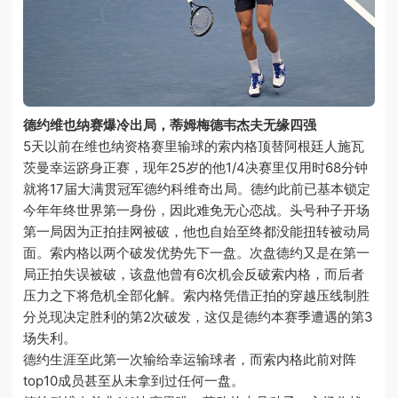
德约维也纳赛爆冷出局，蒂姆梅德韦杰夫无缘四强
5天以前在维也纳资格赛里输球的索内格顶替阿根廷人施瓦
茨曼幸运跻身正赛，现年25岁的他1/4决赛里仅用时68分钟
就将17届大满贯冠军德约科维奇出局。德约此前已基本锁定
今年年终世界第一身份，因此难免无心恋战。头号种子开场
第一局因为正拍挂网被破，他也自始至终都没能扭转被动局
面。索内格以两个破发优势先下一盘。次盘德约又是在第一
局正拍失误被破，该盘他曾有6次机会反破索内格，而后者
压力之下将危机全部化解。索内格凭借正拍的穿越压线制胜
分兑现决定胜利的第2次破发，这仅是德约本赛季遭遇的第3
场失利。
德约生涯至此第一次输给幸运输球者，而索内格此前对阵
top10成员甚至从未拿到过任何一盘。