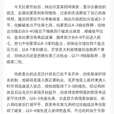
今天比赛开始后，纳达尔直落四球保发，显示出极佳的
状态。反观伯莱里则有些慢热，过多的失误葬送了自己的发
球局。随后经受住平分考验保发，纳达尔就把比分追成3-3
平。化解破发点守住第七局，伯莱里以4-3稳住阵脚，但纳
达尔随后在0-40落后下挽救四个破发点保发，艰难扳平比
分。盘末比赛没有再起波澜，最终双方在6-6平后进入抢
七。抢七中伯莱里以6-3拿到盘点，但纳达尔顶住四个盘点
压力后，以8-7拿到赛点。尽管意大利老将随后连救两个赛
点，但纳达尔还是把握住第三次机会，以11-9惊险取胜，晋
级第二轮。
伤愈复出的达克沃什排名已在千名开外，但依靠保护排
名机制，他获得直接入围正赛机会。克罗地亚人面对澳洲人
时开局迅速进入状态，很快就取得了3-0的领先。经过局间
休息后达克沃什表现开始提升，但发球优势明显的西里奇还
是守住优势，以6-3先拔头筹。次盘双方表现更加接近，前
八局结束后打成平手。西里奇在第九局经过拉锯战后率先取
得了破发，以5-4领先进入发球胜盘局。不过此时由于天雨