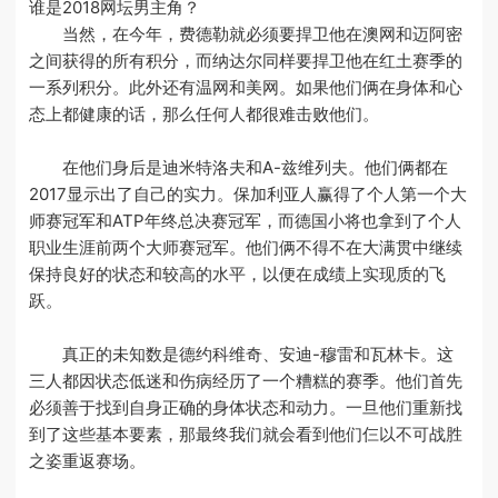
谁是2018网坛男主角？
当然，在今年，费德勒就必须要捍卫他在澳网和迈阿密
之间获得的所有积分，而纳达尔同样要捍卫他在红土赛季的
一系列积分。此外还有温网和美网。如果他们俩在身体和心
态上都健康的话，那么任何人都很难击败他们。
在他们身后是迪米特洛夫和A-兹维列夫。他们俩都在
2017显示出了自己的实力。保加利亚人赢得了个人第一个大
师赛冠军和ATP年终总决赛冠军，而德国小将也拿到了个人
职业生涯前两个大师赛冠军。他们俩不得不在大满贯中继续
保持良好的状态和较高的水平，以便在成绩上实现质的飞
跃。
真正的未知数是德约科维奇、安迪-穆雷和瓦林卡。这
三人都因状态低迷和伤病经历了一个糟糕的赛季。他们首先
必须善于找到自身正确的身体状态和动力。一旦他们重新找
到了这些基本要素，那最终我们就会看到他们仨以不可战胜
之姿重返赛场。