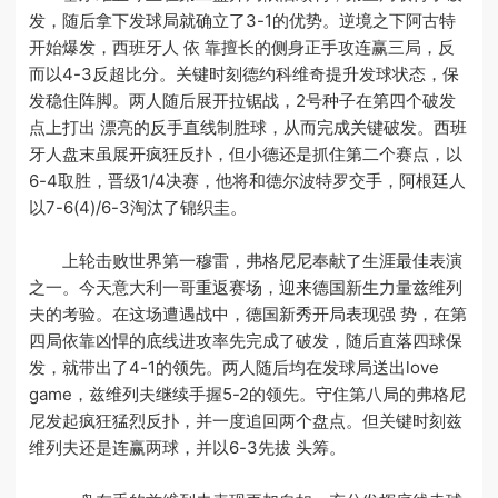
发，随后拿下发球局就确立了3-1的优势。逆境之下阿古特
开始爆发，西班牙人 依 靠擅长的侧身正手攻连赢三局，反
而以4-3反超比分。关键时刻德约科维奇提升发球状态，保
发稳住阵脚。两人随后展开拉锯战，2号种子在第四个破发
点上打出 漂亮的反手直线制胜球，从而完成关键破发。西班
牙人盘末虽展开疯狂反扑，但小德还是抓住第二个赛点，以
6-4取胜，晋级1/4决赛，他将和德尔波特罗交手，阿根廷人
以7-6(4)/6-3淘汰了锦织圭。
上轮击败世界第一穆雷，弗格尼尼奉献了生涯最佳表演
之一。今天意大利一哥重返赛场，迎来德国新生力量兹维列
夫的考验。在这场遭遇战中，德国新秀开局表现强 势，在第
四局依靠凶悍的底线进攻率先完成了破发，随后直落四球保
发，就带出了4-1的领先。两人随后均在发球局送出love
game，兹维列夫继续手握5-2的领先。守住第八局的弗格尼
尼发起疯狂猛烈反扑，并一度追回两个盘点。但关键时刻兹
维列夫还是连赢两球，并以6-3先拔 头筹。