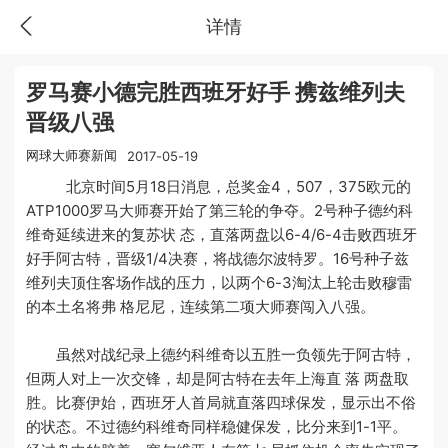
详情
罗马赛小德完胜西班牙好手 携兹维列夫
晋级八强
网球大师赛新闻
2017-05-19
北京时间5月18日消息，总奖金4，507，375欧元的
ATP1000罗马大师赛开始了第三轮的争夺。2号种子德约科
维奇延续进来的复苏状 态，直落两盘以6-4/6-4击败西班牙
好手阿古特，晋级1/4决赛，将战德尔波特罗。16号种子兹
维列夫顶住客场作战的压力，以两个6-3淘汰上轮击败穆雷
的本土名将弗 格尼尼，连续第二项大师赛闯入八强。
虽然对战纪录上德约科维奇以五胜一负领先于阿古特，
但两人对上一次交锋，却是阿古特在去年上海直 落 两盘取
胜。比赛伊始，西班牙人首局就直落四球保发，显示出不俗
的状态。不过德约科维奇同样稳健保发，比分来到1-1平。