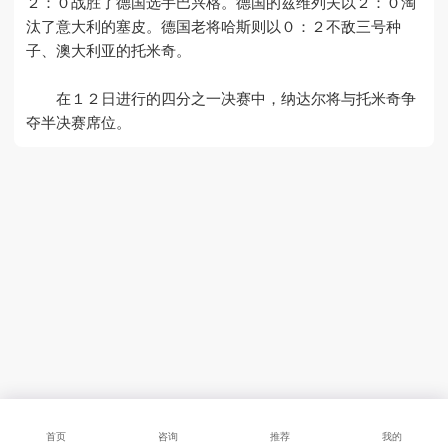
２：０战胜了德国选手巴兴格。德国的兹维列夫以２：０淘
汰了意大利的塞皮。德国老将哈斯则以０：２不敌三号种
子、澳大利亚的托米奇。
在１２日进行的四分之一决赛中，纳达尔将与托米奇争
夺半决赛席位。
首页
咨询
推荐
我的