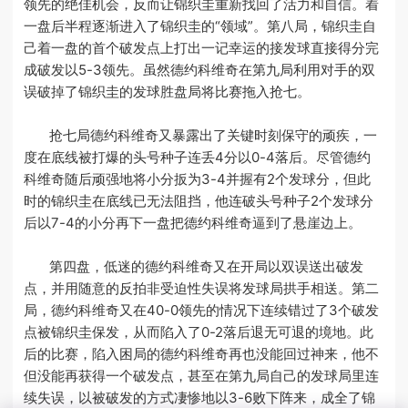
领先的绝佳机会，反而让锦织圭重新找回了活力和自信。着
一盘后半程逐渐进入了锦织圭的“领域”。第八局，锦织圭自
己着一盘的首个破发点上打出一记幸运的接发球直接得分完
成破发以5-3领先。虽然德约科维奇在第九局利用对手的双
误破掉了锦织圭的发球胜盘局将比赛拖入抢七。
抢七局德约科维奇又暴露出了关键时刻保守的顽疾，一
度在底线被打爆的头号种子连丢4分以0-4落后。尽管德约
科维奇随后顽强地将小分扳为3-4并握有2个发球分，但此
时的锦织圭在底线已无法阻挡，他连破头号种子2个发球分
后以7-4的小分再下一盘把德约科维奇逼到了悬崖边上。
第四盘，低迷的德约科维奇又在开局以双误送出破发
点，并用随意的反拍非受迫性失误将发球局拱手相送。第二
局，德约科维奇又在40-0领先的情况下连续错过了3个破发
点被锦织圭保发，从而陷入了0-2落后退无可退的境地。此
后的比赛，陷入困局的德约科维奇再也没能回过神来，他不
但没能再获得一个破发点，甚至在第九局自己的发球局里连
续失误，以被破发的方式凄惨地以3-6败下阵来，成全了锦