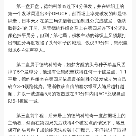
第一盘开盘，德约科维奇连下4分保发，并在锦织圭的
第一个发球局逼出3个DEUCE，然而场上率先破发的却是锦
织圭，日本天才在第三局凭借着正拍制胜分完成破发，强势
取得2-1的开局。尽管德约科维奇马上在第四局连下4分还以
颜色扳平局分，但到了第七局，积极主动的锦织圭又频频打
出制胜分再度攻陷了头号种子的城池。仅仅39分钟，锦织圭
就以6-4先声夺人。
第二盘属于德约科维奇，如梦方醒的头号种子单盘只丢
掉了5个发球分，他没有让锦织圭获得任何一个破发点。1-1
平后，德约科维奇在第四局依靠反拍制胜分破发成功为自己
确立3-1领跑优势。逐渐收获自信的塞尔维亚人随后越打越
顺，并以一波连赢5局的攻击波在30分钟内用ACE兑现盘点
以6-1扳回一城。
第三盘前半程，后来居上的德约科维奇一度占据场上的
主动权，然而在第四局先后获得4个破发点的情况下，略显
保守的头号种子却始终无法攻破心理魔咒，不但错过了取得