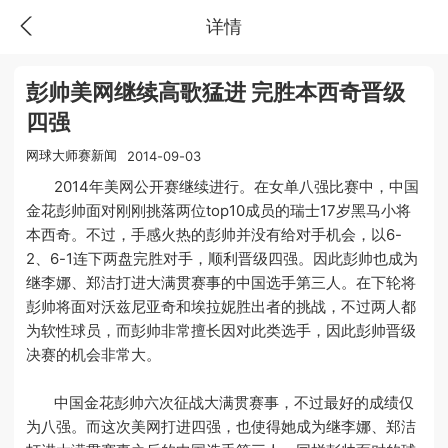
详情
彭帅美网继续高歌猛进 完胜本西奇晋级
四强
网球大师赛新闻
2014-09-03
2014年美网公开赛继续进行。在女单八强比赛中，中国
金花彭帅面对刚刚挑落两位top10成员的瑞士17岁黑马小将
本西奇。不过，手感火热的彭帅并没有给对手机会，以6-
2、6-1连下两盘完胜对手，顺利晋级四强。因此彭帅也成为
继李娜、郑洁打进大满贯赛事的中国选手第三人。在下轮将
彭帅将面对沃兹尼亚奇和埃拉妮胜出者的挑战，不过两人都
为软性球员，而彭帅非常擅长因对此类选手，因此彭帅晋级
决赛的机会非常大。
中国金花彭帅六次征战大满贯赛事，不过最好的成绩仅
为八强。而这次美网打进四强，也使得她成为继李娜、郑洁