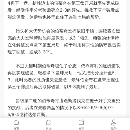
4再下一盘。趁胜追击的伯蒂奇在第三盘开局就率先完成破
发，经受住平分考验后确立2-0的领先。挽救了两个破发点
艰难保发，休伊特也终于止住了连丢七局的颓势。
错失扩大优势机会的伯蒂奇发挥依旧平稳，连续四次漂
亮的大力发球帮助他再度保发，以3-1领先。顽强的休伊特
在化解破发点拿下第五局后，终于利用标志性的防守反击实
现了回破，追成3-3平。
不过关键时刻伯蒂奇稳住了心态，依靠犀利的底线进攻
再度实现破发。轻松拿下发球局后，他又把比分拉开至5-
3。此时比赛的胜负也失去悬念，最终伯蒂奇在盘末把握住
第三个赛点后再度取得破发，以6-3笑到了最后。
晋级第二轮的伯蒂奇将遭遇斯洛伐克左撇子好手克里赞
的挑战，后者在先输两盘的情况下以3-6/2-6/7-6(5)/7-
5/6-4逆转达尔西斯。
首页
咨询
推荐
我的