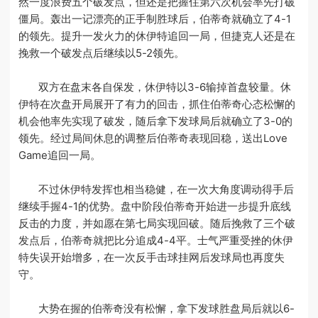
然一度浪费五个破发点，但还是把握住第六次机会率先打破
僵局。轰出一记漂亮的正手制胜球后，伯蒂奇就确立了4-1
的领先。提升一发火力的休伊特追回一局，但捷克人还是在
挽救一个破发点后继续以5-2领先。
双方在盘末各自保发，休伊特以3-6输掉首盘较量。休
伊特在次盘开局展开了有力的回击，抓住伯蒂奇心态松懈的
机会他率先实现了破发，随后拿下发球局后就确立了3-0的
领先。经过局间休息的调整后伯蒂奇表现回稳，送出Love
Game追回一局。
不过休伊特发挥也相当稳健，在一次大角度调动得手后
继续手握4-1的优势。盘中阶段伯蒂奇开始进一步提升底线
反击的力度，并如愿在第七局实现回破。随后挽救了三个破
发点后，伯蒂奇就把比分追成4-4平。士气严重受挫的休伊
特失误开始增多，在一次反手击球挂网后发球局也再度失
守。
大势在握的伯蒂奇没有松懈，拿下发球胜盘局后就以6-