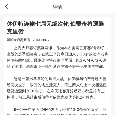
详情
休伊特连输七局无缘次轮 伯蒂奇将遭遇
克里赞
网球大师赛新闻
2014-08-28
上海大师赛订票网网讯，作为本次美网公开赛6号种子
出战的选手伯蒂奇，在第三个比赛日迎来了33岁的澳洲老将
休伊特的挑战，最终休伊特连输七局后，以3-6/4-6/3-6遭
到了淘汰。伯蒂奇下一轮将遭遇左撇子好手克里赞的挑战。
这是一张男单首轮的焦点大战，休伊特与伯蒂奇过去曾
经两次交手，取胜的均是捷克人。不过两人对上一次相遇已
经要追溯到2009年了。在今天比赛开始后双方都显得有些
拘谨，前三局结束后伯蒂奇依靠先发优势以2-1领先。
6号种子在第四局开始发力：他在40-0领先的情况下虽