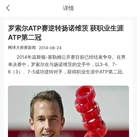
详情
罗索尔ATP赛逆转扬诺维茨 获职业生涯
ATP第二冠
网球大师赛新闻
2014-08-24
2014年温斯顿-塞勒姆公开赛目前已经结束争夺。在男
单决赛中，罗索尔在与扬诺维茨的交手中，以3-6、7-
6（3）、7-5成功逆转对手，获得职业生涯中ATP第二冠。