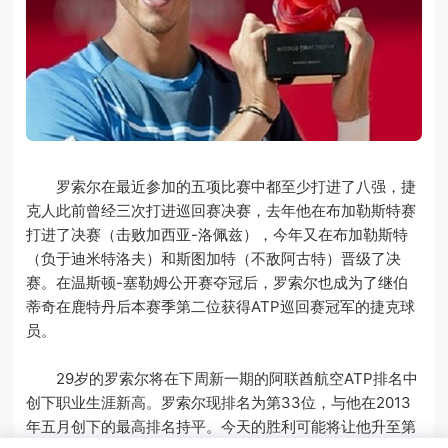
罗索尔在最近参加的五项比赛中都至少打进了八强，捷
克人此前曾经三次打进巡回赛决赛，去年他在布加勒斯特赛
打进了决赛（击败加西亚-洛佩兹），今年又在布加勒斯特
（负于迪米特洛夫）和斯图加特（不敌阿古特）晋级了决
赛。在温斯顿-塞勒姆公开赛夺冠后，罗索尔也成为了继伯
蒂奇在鹿特丹后本赛季第二位获得ATP巡回赛冠军的捷克球
员。
29岁的罗索尔将在下周新一期的阿联酋航空ATP排名中
创下职业生涯新高。罗索尔现排名为第33位，与他在2013
年五月创下的最高排名持平。今天的胜利可能将让他升至第