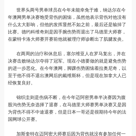
世界头两号男单球员在今年未能幸免于难，纳达尔在今
年澳网男单决赛饱受背伤的困恼，虽然他表示背伤对他没有
什么太大影响，但他的发挥显然不如之前，最后还是输掉了
比赛。德约科维奇则是因手腕伤势而退出了马德里大师赛，
在蒙特卡洛大师赛开赛前他就被理疗师诊断出了肌腱发炎。
在两周的治疗和休息后，塞尔维亚人在罗马复出，并在
决赛击败纳达尔夺得了冠军。现在小德要做的就是避免伤势
的进一步恶化。在今年澳网，脚踝伤势困恼着拉奥尼奇，以
至于他不得不退出澳网后的戴维斯杯，但是现在加拿大人已
经恢复良好。
锦织圭则是伤病不断，在今年迈阿密男单半决赛因为腹
股沟伤势无奈选择了退赛，在马德里大师赛男单决赛又是因
为背伤不得不中途退赛，但是日本一哥还是很期待今年的法
国网球公开赛。
加斯奎特在迈阿密大师赛后因为背伤就没有参加任何一