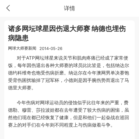
详情
诸多网坛球星因伤退大师赛 纳德也埋伤
病隐患
网球大师赛新闻
2014-05-26
对于ATP网坛球星来说关节和肌肉疼痛已经成了家常便
饭，每年因伤退出各种大师赛的球员比比皆是，包括纳达尔
德约科维奇也饱受伤病折磨。纳达尔在今年澳网男单决赛饱
受背伤困扰输掉了冠军杯，小德则是因手腕伤势而退出了马
德里大师赛。
今年伤病对网球运动员的侵蚀似乎比往年来的严重，费
德勒、穆雷、莎拉波娃都在去年遭受了较大伤病的困恼，虽
然他们现在都已经恢复了健康，但是和他们一起奋战在巡回
赛上的对手们在今年则不同程度上与伤病做着斗争。