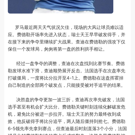
罗马最近两天天气状况欠佳，现场的大风让球员难以适
应。费德勒开场率先进入状态，瑞士天王早早破发得手，并
在接下来的争夺里继续扩大战果。查迪在费德勒的强攻下仅
保住一个发球局，匆匆将第一盘的胜利拱手相让。
经过一盘争夺的调整，查迪在次盘找到比赛节奏。费德
勒发球水准下滑，查迪顺势展开反击。法国选手在次盘率先
打破僵局，一度将比分拉开至4-1上。费德勒在这盘挥霍掉
自己制造的全部两个破发点，只能接受被对手追平的结果。
决胜盘的争夺更加一波三折，查迪再次率先破发，法国
选手甚至有机会扩大比分。费德勒关键时刻连续化解破发危
机，避免比分被进一步拉开。瑞士天王的努力最终收到成
效，他反破得手将比分追平，两人随后僵持到抢七。费德勒
6-5领先率先拿到赛点，但查迪最后时刻直落3个小分，法国