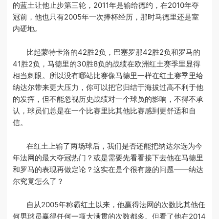
的蓝土让他止步第三轮，2011年是输给德约，在2010年夺
冠前，他也只有2005年一次捧杯经历，那时马德里还是室
内硬地。
比起蒙特卡洛的42胜2负，巴塞罗那42胜2负和罗马的
41胜2负，马德里的30胜8负的战绩在欧洲红土赛季里显得
相当刺眼。所以没有哪站比赛像马德里一样在红土赛季里给
纳达尔带来更大压力，你可以把它归结于海拔过高不利于他
的发挥，但不能忽视历史战绩对一个球员的影响，不得不承
认，球员们总是在一个比赛里比其他比赛感到更舒适和自
信。
在红土上输了两场球后，我们是否还能把纳达尔选为今
年法网的最大夺冠热门？或是需要先看看接下去他在马德里
和罗马的表现再做定论？这实在是个很有趣的问题——纳达
尔究竟怎么了？
自从2005年称霸红土以来，他赢得法网的次数比其他任
何男球员赢得任何一项大满贯的次数都多。但看了他在2014