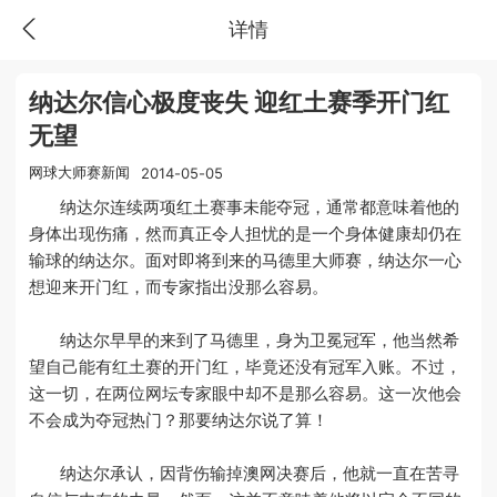
详情
纳达尔信心极度丧失 迎红土赛季开门红
无望
网球大师赛新闻
2014-05-05
纳达尔连续两项红土赛事未能夺冠，通常都意味着他的
身体出现伤痛，然而真正令人担忧的是一个身体健康却仍在
输球的纳达尔。面对即将到来的马德里大师赛，纳达尔一心
想迎来开门红，而专家指出没那么容易。
纳达尔早早的来到了马德里，身为卫冕冠军，他当然希
望自己能有红土赛的开门红，毕竟还没有冠军入账。不过，
这一切，在两位网坛专家眼中却不是那么容易。这一次他会
不会成为夺冠热门？那要纳达尔说了算！
纳达尔承认，因背伤输掉澳网决赛后，他就一直在苦寻