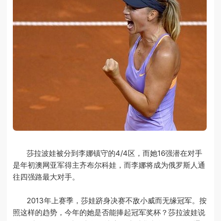
莎拉波娃被分到李娜镇守的4/4区，而她16强潜在对手
是年初澳网亚军得主齐布尔科娃，而李娜将成为俄罗斯人通
往四强路最大对手。
2013年上赛季，莎娃跻身决赛不敌小威而无缘冠军。按
照这样的趋势，今年的她是否能捧起冠军奖杯？莎拉波娃说