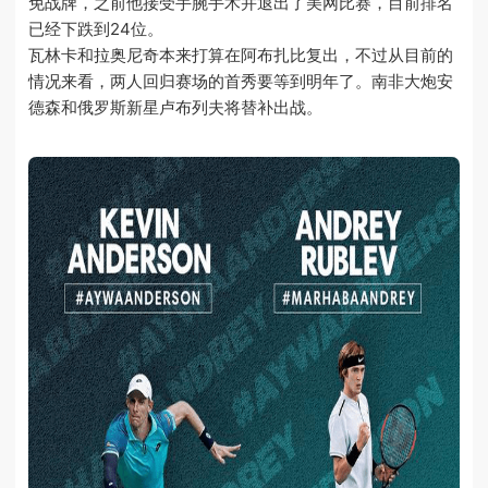
免战牌，之前他接受手腕手术并退出了美网比赛，目前排名
已经下跌到24位。
瓦林卡和拉奥尼奇本来打算在阿布扎比复出，不过从目前的
情况来看，两人回归赛场的首秀要等到明年了。南非大炮安
德森和俄罗斯新星卢布列夫将替补出战。