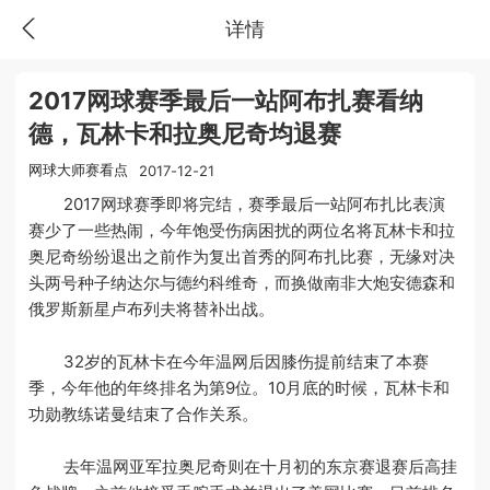
详情
2017网球赛季最后一站阿布扎赛看纳
德，瓦林卡和拉奥尼奇均退赛
网球大师赛看点
2017-12-21
2017网球赛季即将完结，赛季最后一站阿布扎比表演
赛少了一些热闹，今年饱受伤病困扰的两位名将瓦林卡和拉
奥尼奇纷纷退出之前作为复出首秀的阿布扎比赛，无缘对决
头两号种子纳达尔与德约科维奇，而换做南非大炮安德森和
俄罗斯新星卢布列夫将替补出战。
32岁的瓦林卡在今年温网后因膝伤提前结束了本赛
季，今年他的年终排名为第9位。10月底的时候，瓦林卡和
功勋教练诺曼结束了合作关系。
去年温网亚军拉奥尼奇则在十月初的东京赛退赛后高挂