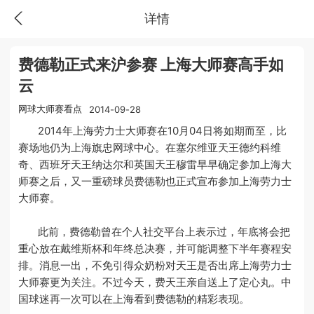
详情
费德勒正式来沪参赛 上海大师赛高手如
云
网球大师赛看点
2014-09-28
2014年上海劳力士大师赛在10月04日将如期而至，比
赛场地仍为上海旗忠网球中心。在塞尔维亚天王德约科维
奇、西班牙天王纳达尔和英国天王穆雷早早确定参加上海大
师赛之后，又一重磅球员费德勒也正式宣布参加上海劳力士
大师赛。
此前，费德勒曾在个人社交平台上表示过，年底将会把
重心放在戴维斯杯和年终总决赛，并可能调整下半年赛程安
排。消息一出，不免引得众奶粉对天王是否出席上海劳力士
大师赛更为关注。不过今天，费天王亲自送上了定心丸。中
国球迷再一次可以在上海看到费德勒的精彩表现。