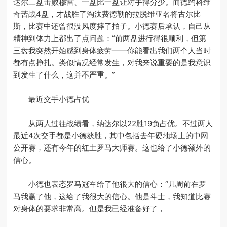
达尔三盘击败穆雷、一盘比一盘让对手得分少。而德约科维
奇苦战4盘，才战胜了淘汰费德勒的拉脱维亚名将古尔比
斯，比赛中还曾很没风度摔了拍子。小德赛后承认，自己从
精神到体力上都出了点问题：“前两盘进行得很顺利，但第
三盘我突然开始感到身体疲劳——你能看出我们两个人当时
都有点挣扎。类似情况经常发生，对我来说重要的是我意识
到发生了什么，这并不严重。”
最近交手小德占优
从两人过往战绩看，纳达尔以22胜19负占优。不过两人
最近4次交手都是小德获胜，其中包括去年硬地场上的中网
公开赛，还有今年的红土罗马大师赛。这也给了小德额外的
信心。
小德也表态罗马冠军给了他很大的信心：“几周前在罗
马我赢了他，这给了我很大的信心。他是斗士，我知道比赛
对身体的要求非常高。但是我已经准备好了，