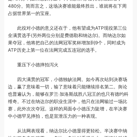
480分。简而言之，这场决赛谁能最终胜出，谁就将在下周
占据世界第一的宝座。
此役对小德的意义还在于，他有望成为ATP现役第三位
全满贯选手(另外两位分别是费德勒和纳达尔)。而纳达尔如
果夺冠，他将把自己的法网冠军奖杯增加到9个，同时成为
ATP历史上第一位在法网完成五连冠的选手。
重压下小德摔拍泻火
四大满贯的冠军，小德独缺法网。如今再次站到决赛场
边，赢了意味着一切，输了意味着只能继续排名第二。舆论
也普遍认为，能够在罗兰·加洛斯战胜八冠王的也只有德约科
维奇。不过在纳达尔的职业生涯中，他只在法网输过一场比
赛，此外次次夺冠。这样的局面令小德压力陡增，在半决赛
中小德罕见摔拍，也是宣泄压力的一种表现。
从法网表现看，纳达尔比小德显得更轻松。半决赛中纳