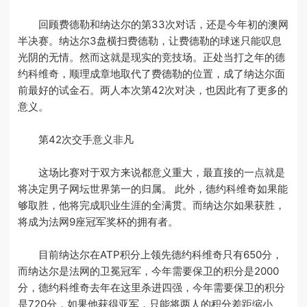
回顾费德勒和纳达尔的第33次对话，还是今年初的澳网
半决赛。纳达尔3盘横扫费德勒，让费德勒的球迷只能叹息
光阴的无情。然而这就是现实的竞技场。正处当打之年的德
约科维奇，顺理成章地取代了费德勒的位置，成了纳达尔面
前最好的试金石。两人本次第42次对决，也因此有了更多的
意义。
第42次交手意义非凡
这场比赛对于双方来说都意义重大，最直接的一点就是
将决定男子网坛世界第一的归属。 此外，德约科维奇如果能
够取胜，他将完成职业生涯的全满贯。而纳达尔如果获胜，
将成为法网9座冠军奖杯的拥有者。
目前纳达尔在ATP积分上领先德约科维奇只有650分，
而纳达尔是法网的卫冕冠军，今年需要保卫的积分是2000
分，德约科维奇去年在这里杀进四强，今年需要保卫的积分
是720分，如果他获得亚军，只能将两人的积分差距缩小