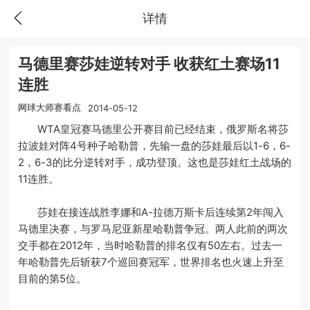
详情
马德里赛莎娃逆转对手 收获红土赛场11
连胜
网球大师赛看点
2014-05-12
WTA皇冠赛马德里公开赛目前已经结束，俄罗斯名将莎
拉波娃对阵4号种子哈勒普，先输一盘的莎娃最后以1-6，6-
2，6-3的比分逆转对手，成功登顶。这也是莎娃红土战场的
11连胜。
莎娃在接连战胜李娜和A-拉德万斯卡后连续第2年闯入
马德里决赛，与罗马尼亚新星哈勒普争冠。两人此前的两次
交手都在2012年，当时哈勒普的排名仅有50左右。过去一
年哈勒普先后斩获7个巡回赛冠军，世界排名也火速上升至
目前的第5位。