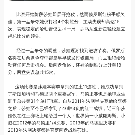
比赛开始阶段莎娃即展开抢攻，然而俄罗斯红粉手感欠
佳，第一盘争夺她仅打出4个制胜分，主动失误却高达15
次。表现稳定的哈勒普仅丢掉一局，罗马尼亚新星轻松建立
起总比分的领先。
经过一盘争夺的调整，莎娃逐渐找到进攻节奏。俄罗斯
名将在后两盘争夺中都是早早破发打破僵局，而且拒绝给哈
勒普任何反击机会。后两盘角逐，莎娃的制胜分上升至18
分，两盘失误总共15次。
这场比赛是莎娃本赛季拿到的红土11连胜，她成功拿到
了斯图加特和马德里两个重要冠军。马德里赛也是她职业生
涯里总共第31个单打冠军。自从2011年法网半决赛输给李娜
之后，莎娃至今已经拿到了46胜3负的红土成绩，近三年莎
娃仅在红土赛场上输给过一个人：世界第一小威廉姆斯。小
威在2012年的马德里1/4决赛、2013年的马德里决赛和
2013年法网决赛都是直落两盘战胜莎娃。