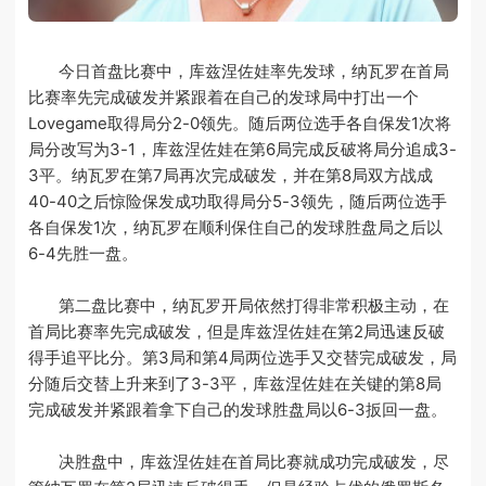
今日首盘比赛中，库兹涅佐娃率先发球，纳瓦罗在首局
比赛率先完成破发并紧跟着在自己的发球局中打出一个
Lovegame取得局分2-0领先。随后两位选手各自保发1次将
局分改写为3-1，库兹涅佐娃在第6局完成反破将局分追成3-
3平。纳瓦罗在第7局再次完成破发，并在第8局双方战成
40-40之后惊险保发成功取得局分5-3领先，随后两位选手
各自保发1次，纳瓦罗在顺利保住自己的发球胜盘局之后以
6-4先胜一盘。
第二盘比赛中，纳瓦罗开局依然打得非常积极主动，在
首局比赛率先完成破发，但是库兹涅佐娃在第2局迅速反破
得手追平比分。第3局和第4局两位选手又交替完成破发，局
分随后交替上升来到了3-3平，库兹涅佐娃在关键的第8局
完成破发并紧跟着拿下自己的发球胜盘局以6-3扳回一盘。
决胜盘中，库兹涅佐娃在首局比赛就成功完成破发，尽