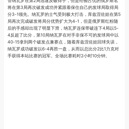
管纳瓦罗在第2局迅速反破得手，但是经验占优的俄罗斯名
将在第3局再次破发成功并紧跟着保住自己的发球局取得局
分3-1领先。纳瓦罗的士气受到极大打击，库兹涅佐娃在第5
局再次完成破发将局分优势扩大为4-1，但是俄罗斯红粉随
后的手感却出现了明显下滑，纳瓦罗连保带破连下4局以5-
4反超了比分，第10局纳瓦罗在对手非保不可的发球局中以
40-15拿到两个破发点兼赛点，随着库兹涅佐娃回球失误，
纳瓦罗成功破发以6-4再胜一盘，从而以总比分2比1力克对
手获得本站比赛的冠军。全场比赛耗时2小时10分钟。