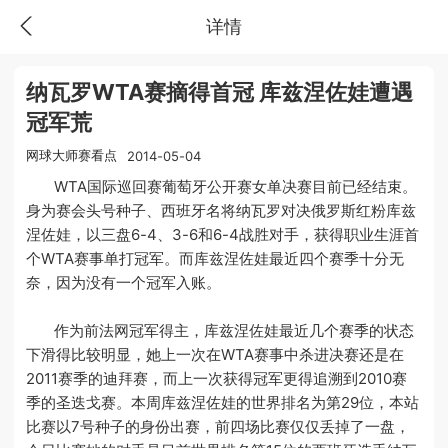
详情
纳瓦罗WTA赛摘得首冠 库兹涅佐娃遭遇
冠军荒
网球大师赛看点
2014-05-04
WTA国际巡回赛葡萄牙公开赛女单决赛目前已经结束。
身为赛会头号种子、西班牙名将纳瓦罗对决俄罗斯红粉库兹
涅佐娃，以三盘6-4、3-6和6-4战胜对手，获得职业生涯首
个WTA赛事单打冠军。而库兹涅佐娃最近四个赛季十分无
奈，因为没有一个冠军入账。
作为前法网冠军得主，库兹涅佐娃最近几个赛季的状态
下滑得比较明显，她上一次在WTA赛事中杀进决赛还是在
2011赛季的迪拜赛，而上一次获得冠军更得追溯到2010赛
季的圣迭戈赛。本周库兹涅佐娃的世界排名为第29位，本站
比赛以7号种子的身份出赛，前四场比赛仅仅丢掉了一盘，