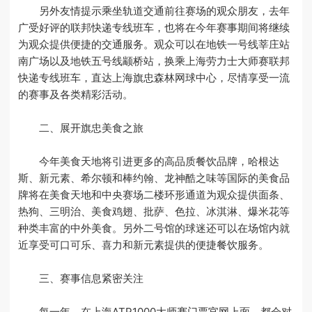
另外友情提示乘坐轨道交通前往赛场的观众朋友，去年
广受好评的联邦快递专线班车，也将在今年赛事期间将继续
为观众提供便捷的交通服务。观众可以在地铁一号线莘庄站
南广场以及地铁五号线颛桥站，换乘上海劳力士大师赛联邦
快递专线班车，直达上海旗忠森林网球中心，尽情享受一流
的赛事及各类精彩活动。
二、展开旗忠美食之旅
今年美食天地将引进更多的高品质餐饮品牌，哈根达
斯、新元素、希尔顿和棒约翰、龙神酷之味等国际的美食品
牌将在美食天地和中央赛场二楼环形通道为观众提供面条、
热狗、三明治、美食鸡翅、批萨、色拉、冰淇淋、爆米花等
种类丰富的中外美食。另外二号馆的球迷还可以在场馆内就
近享受可口可乐、喜力和新元素提供的便捷餐饮服务。
三、赛事信息紧密关注
每一年，在上海ATP1000大师赛门票官网上面，都会对