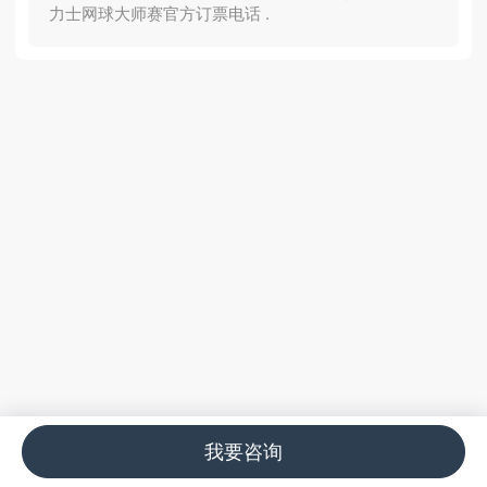
力士网球大师赛官方订票电话 .
我要咨询