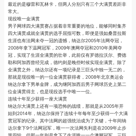
最近的是穆雷和瓦林卡，但两人分别只有三个大满贯差距非
常大。
现役唯一金满贯
男子网球四大满贯赛占据着非常重要的地位，能够同时集齐
四大满贯成就全满贯的选手屈指可数，即便是强如桑普拉斯
生涯也有法网未夺一冠的遗憾，纳达尔2005年法网夺冠，
2008年拿下温网冠军，2009年澳网夺冠和2010年美网夺
冠，实现了生涯全满贯的壮举，此前仅有罗德拉沃尔、费德
勒和阿加西曾经完成，德约则是晚些时候实现全满贯。除了
全满贯之外，纳达尔还有一项纪录是三巨头中独一无二的，
那就是现役唯一的一位金满贯获得者，2008年北京奥运会
纳达尔拿下男单金牌，成为继阿加西后男子网球历史上第二
位金满贯得主，也是现役选手中唯一一位。
连续十年至少获得一座大满贯
纳达尔大满贯上还有一项恐怖的战绩，那就是从2005年开
始到2014年，纳达尔保持了连续十年每年至少获得一个大满
贯冠军的纪录。其中法网的超强统治成为了关键，十年间纳
达尔拿下9个法网冠军，唯一一次法网失利是在2009年止步
第四轮，但那一年则是拿下了生涯唯一一个澳网冠军。三巨