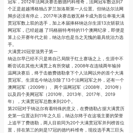
冠军，2012年法网决赛击败德约科维奇，法网冠军数达到7
个正是超越博格独占罗兰加洛斯第一人位置。但纳达尔法网
脚步还没有停止，2017年决赛击败瓦林卡成为首位单项大满
贯冠军数上双的选手，加上本届捧杯纳达尔生涯13次斩获法
网冠军，已经超越 了玛格丽特考特的11个澳网纪录，即便是
算上公开赛年代之前，纳达尔也是当之无愧的最具统治力选
手。
大满贯20冠登顶男子第一
纳达尔早已经不只是将自己局限于红土赛场之上，生涯中不
断尝试在其他大满贯上有所突破，2008年在连续两年输掉
温网决赛后，终于击败费德勒拿下个人法网以外的首个大满
贯冠军。生涯迄今纳达尔除了13个法网冠军之外，还有一个
澳网冠军（2009年）、两个温网冠军（2008年、2010年）
以及四个美网冠军（2010年、2013年、2017年、2019
年），大满贯冠军总数来到20个。
第20冠对于纳达尔有着特殊的意义，在费德勒占据大满贯历
史第一位置达到11年之久后，纳达尔终于在这项主要的荣誉
上追平了费德勒，两人目前同为20个大满贯冠军并列榜首位
置，排在第三的则是17冠的德约科维奇，现役选手离三巨头