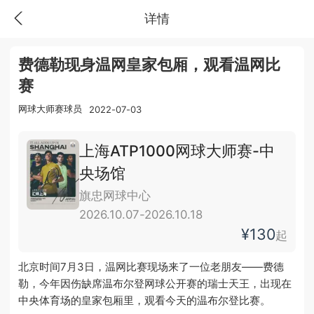
详情
费德勒现身温网皇家包厢，观看温网比
赛
网球大师赛球员
2022-07-03
上海ATP1000网球大师赛-中
央场馆
旗忠网球中心
2026.10.07-2026.10.18
¥130
起
北京时间7月3日，温网比赛现场来了一位老朋友——费德
勒，今年因伤缺席温布尔登网球公开赛的瑞士天王，出现在
中央体育场的皇家包厢里，观看今天的温布尔登比赛。