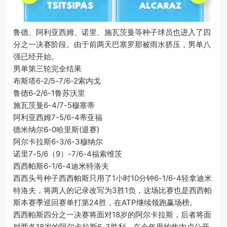
鲁德、阿利亚西姆、诺里、施瓦茨曼等种子球员也进入了四
分之一决赛阶段。由于前两天巴塞罗那被雨水挤压，男单八
强已经开始。
男单第三轮完全结果
布斯塔6-2/5-7/6-2索内戈
鲁德6-2/6-1鲁苏沃里
施瓦茨曼6-4/7-5穆塞蒂
阿利亚西姆7-5/6-4蒂亚福
德米纳尔6-0哈里斯(退赛)
阿尔卡拉斯6-3/6-3穆纳尔
诺里7-5/6（9）-7/6-4福索维茨
西西帕斯6-1/6-4迪米特洛夫
西西头号种子西西帕斯只用了1小时10分钟6-1/6-4轻拿迪米
特洛夫，将两人的记录改写为3胜1负，这场比赛也是西西帕
斯本赛季巡回赛单打第24胜，在ATP继续领跑赢场榜。
西西帕斯四分之一决赛将面对18岁的阿尔卡拉斯，后者将面
对两名18岁的阿尔卡拉斯6-3胜利，在今年里约热内卢公开