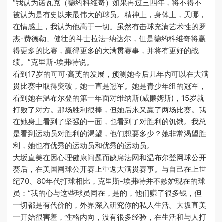
“我认为诺瓦克（德约科维奇）如果再过三四年，将不得不
被认为是有史以来最伟大的球员。精神上，身体上，天哪，
在情感上，我认为他高于一切。虽然有击球充满艺术性的罗
杰-费德勒、健壮的斗士拉法-纳达尔，但是德约科维奇将赢
得更多的比赛，赢得更多的大满贯赛事，并将有更好的战
绩。”克里斯-埃弗特说。
看到17岁的可可·高芙的发展，预测她今后几年内可以在大满
贯比赛中取得突破，她一直是冠军。她是青少年组的冠军，
看到她在温布尔登的第一年面对维纳斯(威廉姆斯)，15岁就
打败了对方。那场胜利很棒，但她后来又赢了两场比赛。我
在她身上看到了坚强的一面，也看到了对胜利的饥饿。我总
是看到运动员对胜利的渴望，他们想要多少？她非常渴望胜
利，她也有优秀的运动员和优秀的运动员。
大坂直美在因心理健康问题而缺席法网和温布尔登网球公开
赛后，在美国网球公开赛上重返大满贯赛事。与自己在上世
纪70、80年代打球相比，克里斯-埃弗特并不嫉妒现在的球
员：“我的心与这些球员同在，是的，他们赚了很多钱，但
一切都是有代价的，外界深入研究你的私人生活。大坂直美
一开始很害羞，性格内向，没有很多经验，在生活和与人打