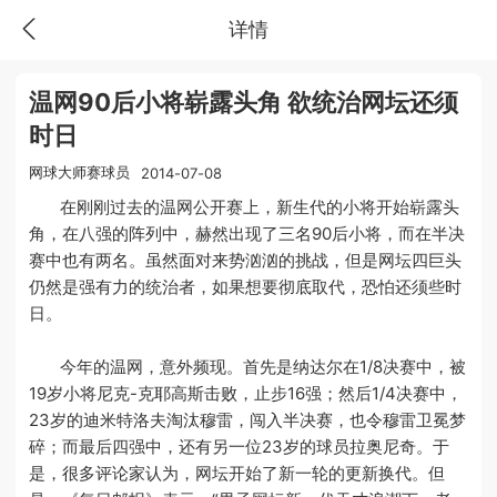
详情
温网90后小将崭露头角 欲统治网坛还须
时日
网球大师赛球员
2014-07-08
在刚刚过去的温网公开赛上，新生代的小将开始崭露头
角，在八强的阵列中，赫然出现了三名90后小将，而在半决
赛中也有两名。虽然面对来势汹汹的挑战，但是网坛四巨头
仍然是强有力的统治者，如果想要彻底取代，恐怕还须些时
日。
今年的温网，意外频现。首先是纳达尔在1/8决赛中，被
19岁小将尼克-克耶高斯击败，止步16强；然后1/4决赛中，
23岁的迪米特洛夫淘汰穆雷，闯入半决赛，也令穆雷卫冕梦
碎；而最后四强中，还有另一位23岁的球员拉奥尼奇。于
是，很多评论家认为，网坛开始了新一轮的更新换代。但