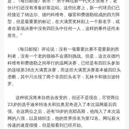
是，《每日邮报》表示：“男子网坛新一代天才浪潮下，老
伙计们还没有准备好靠边站。这些比赛上，新一代球员们已
经接近了纳达尔、德约科维奇、穆雷和费德勒组成的四方阵
型，但是最重要的标记，在大满贯奖杯刻上一个新名字，或
者在某场决赛中没有四巨头中任何一人，这样的事件还尚未
发生。”
《每日邮报》评论说：没有一项重要比赛不需要新的胜
利者，没有一个老的领袖不会遇到挑战。但是，这次在德约
科维奇和费德勒之间举行的温网决赛，已经是有四巨头参加
的连续第38次大满贯决赛，而这些大满贯决赛基本被四巨头
垄断，其中只出现了两个非四巨头名字：瓦林卡和德尔波特
罗。
这种状况将来自然会改变的，但还不是现在，尽管两位
23岁的选手迪米特洛夫和拉奥尼奇进入了本次温网最后四
强。在这两位之后，还有19岁的克耶高斯，他闯入了本次温
网的八强，以及锦织圭，他的世界排名为第12名。网坛薪火
传递的速度很慢，但是能看到已经开始。