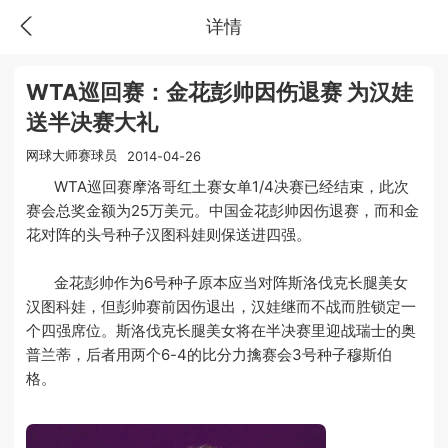
详情
WTA巡回赛：金花彭帅因伤退赛 为汉娃
送半决赛大礼
网球大师赛球员
2014-04-26
WTA巡回赛摩洛哥红土赛女单1/4决赛已经结束，此次
赛会总奖金额为25万美元。中国金花彭帅因伤退赛，而和金
花对阵的头号种子汉图科娃则保送进四强。
金花彭帅作为6号种子原本应当对阵斯洛伐克长腿美女
汉图科娃，但彭帅赛前因伤退出，汉娃继而不战而胜锁定一
个四强席位。斯洛伐克长腿美女将在半决赛里迎战瑞士的奥
普兰蒂，后者用两个6-4的比分力擒赛会3号种子穆斯伯
格。