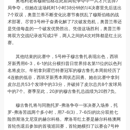
奥地利老将穆斯伯格在此前两轮争夺中一共才只丢掉7
局争夺，但她在这场耗时1小时38分钟的1/4决赛里先后送出
7个双误，奥普兰蒂不断变化比赛节奏扰乱了穆斯伯格的战
术部署。尽管3号种子奋勇化解了7次破发危机，奥普兰蒂还
是凭借每盘的一个破发优势胜出。凭借这场胜利，奥普兰蒂
将双方交战纪录改写成2平，两人之间的4次对阵都是红土比
赛。
其他结束的比赛中，5号种子穆古鲁扎表现出色，西班
牙新秀用6-3，6-1的比分横扫昔日世界排名第11位的以色列
名将皮尔。年初拿到霍巴特赛冠军的穆古鲁扎本周前经历了
4连败的低谷，西班牙新秀本周状态回勇。她在比赛中拿到
皮尔总共53个发球中的33分，并破掉了皮尔总共8个发球局
中的7个。赛季至此，20岁的穆古鲁扎总战绩为20胜7负。
穆古鲁扎将与同胞托罗-弗洛争夺一张决赛入场券，托
罗-弗洛苦战两个多小时，用7-6(3)，7-6(5)的比分双抢七
险胜斯洛文尼亚的赫尔科格。摩洛哥红土赛是赫尔科格澳网
首轮伤退后参加的首项巡回赛，首轮她横扫了以赛会7号种