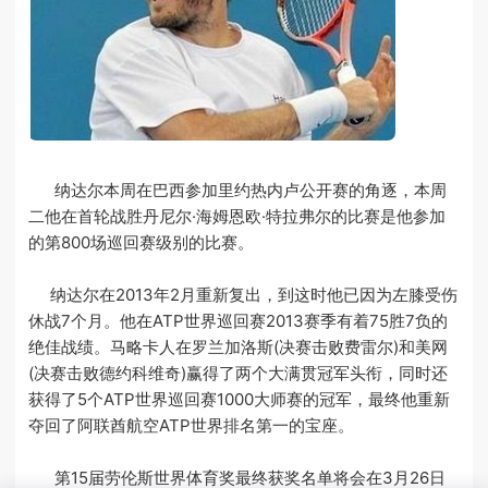
纳达尔本周在巴西参加里约热内卢公开赛的角逐，本周
二他在首轮战胜丹尼尔·海姆恩欧·特拉弗尔的比赛是他参加
的第800场巡回赛级别的比赛。
纳达尔在2013年2月重新复出，到这时他已因为左膝受伤
休战7个月。他在ATP世界巡回赛2013赛季有着75胜7负的
绝佳战绩。马略卡人在罗兰加洛斯(决赛击败费雷尔)和美网
(决赛击败德约科维奇)赢得了两个大满贯冠军头衔，同时还
获得了5个ATP世界巡回赛1000大师赛的冠军，最终他重新
夺回了阿联酋航空ATP世界排名第一的宝座。
第15届劳伦斯世界体育奖最终获奖名单将会在3月26日