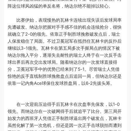
阵这位球风凶猛的单反名将，纳达尔绝不能掉以轻心。
比赛伊始，表现慢热的瓦林卡连续出现失误后发球局率
先遭破发。纳达尔把握对手手感不佳的机会连续抢分，很快
就确立了2-0的领先。依靠正手制胜球挽救破发点后，瑞士
人保发稳住了局面。不过卫冕冠军在抵挡住瓦林卡的反扑后
继续以3-1领先。瓦林卡在第五局多次手握局点的情况下被
纳达尔拖入平分，逐渐失去耐性的瑞士人终于在一次反手击
球出界后再次交出发球局。随着纳达尔的一次发球直接得
分，卫冕冠军手中的优势已经来到了5-1。尽管瑞士人凭借
惊艳的反手直线制胜球挽救盘点后追回一局，但纳达尔还是
依靠一记内角Ace球保住发球胜盘局，以6-2先拔头筹。
在一次迎前压迫得手后瓦林卡在次盘率先保发，以1-0
领先。而纳达尔在一次破网得手后就追平了比分。第三局开
始发力的西班牙人凭借正手制胜球逼出两个破发点，瓦林卡
虽然化解了第一次危机，但还是因一次正手击球脱拍而遭到