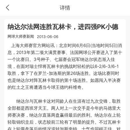
详情
纳达尔法网连胜瓦林卡，进四强PK小德
网球大师赛新闻
2013-06-06
上海大师赛官方网站讯：北京时间6月6日(当地时间5日)消
息，2013年第二项大满贯赛事、法国网球公开赛进入了第十
一个比赛日。3号种子、七届赛会冠军纳达尔状态渐入佳
境，在面对瑞士悍将瓦林卡的挑战时轻松的以6-2/6-3/6-1
取胜，拿下了在罗兰-加洛斯的第26场连胜。这场比赛同时
也是纳达尔对阵瓦林卡取得的第十场连胜。如愿闯入半决赛
的红土之王将遭遇当今球王德约科维奇。
纳达尔与瓦林卡这对同龄人在生涯有过九次交锋，取胜
全部都是西班牙天王。两人对上一次交手是今年的马德里大
师赛决赛，纳达尔直落两盘赢得最后的胜利。纳达尔在上轮
轻取锦织圭后，状态较前三轮有了明显的提升。不过瓦林卡
在上轮两盘落后的情况逆转加斯奎特，士气也同样正佳。对