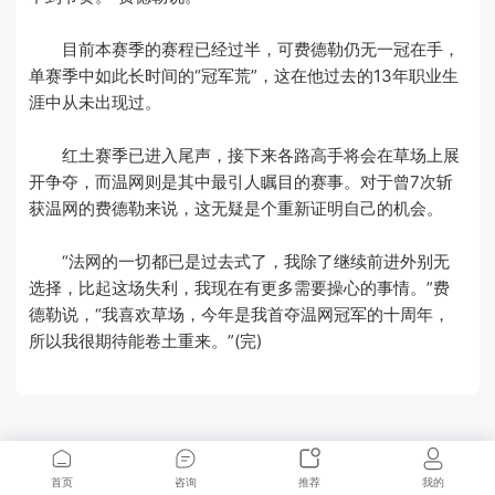
目前本赛季的赛程已经过半，可费德勒仍无一冠在手，
单赛季中如此长时间的“冠军荒”，这在他过去的13年职业生
涯中从未出现过。
红土赛季已进入尾声，接下来各路高手将会在草场上展
开争夺，而温网则是其中最引人瞩目的赛事。对于曾7次斩
获温网的费德勒来说，这无疑是个重新证明自己的机会。
“法网的一切都已是过去式了，我除了继续前进外别无
选择，比起这场失利，我现在有更多需要操心的事情。”费
德勒说，“我喜欢草场，今年是我首夺温网冠军的十周年，
所以我很期待能卷土重来。”(完)
首页
咨询
推荐
我的