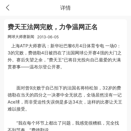
详情
费天王法网完败，力争温网正名
网球大师赛新闻
2013-06-05
上海ATP大师赛讯：新华社巴黎6月4日体育专电 一场0：
3的完败，费德勒4日被挡在了法国网球公开赛4强的大门之
外。赛后失望之余，“费天王”已将目光投向自己最爱的大满
贯赛事——温布尔登公开赛。
面对曾9次败于自己拍下的法国名将特松加，32岁的费
德勒在当天的四分之一决赛中全无状态，全场居然没有一记
Ace球，而非受迫性失误倒是多达34次，这样的比赛让天王
难以接受。
“我在每个环节上都出了问题，我感觉很糟糕，完全找
不到节奏。”费德勒说。